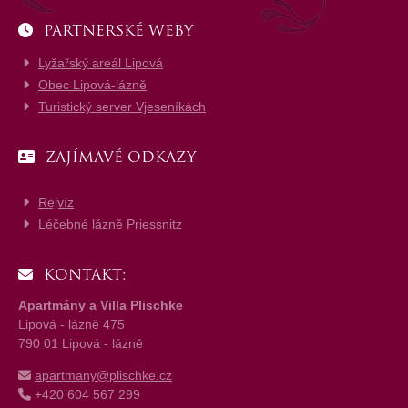
PARTNERSKÉ WEBY
Lyžařský areál Lipová
Obec Lipová-lázně
Turistický server Vjeseníkách
ZAJÍMAVÉ ODKAZY
Rejvíz
Léčebné lázně Priessnitz
KONTAKT:
Apartmány a Villa Plischke
Lipová - lázně 475
790 01 Lipová - lázně
apartmany@plischke.cz
+420 604 567 299