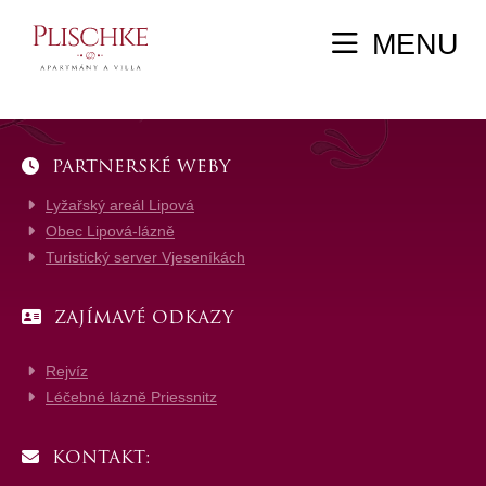
MENU
PARTNERSKÉ WEBY
Lyžařský areál Lipová
Obec Lipová-lázně
Turistický server Vjeseníkách
ZAJÍMAVÉ ODKAZY
Rejvíz
Léčebné lázně Priessnitz
KONTAKT: