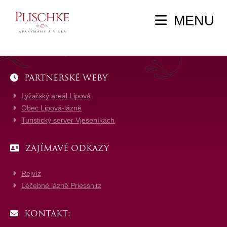
MENU
PARTNERSKÉ WEBY
Lyžařský areál Lipová
Obec Lipová-lázně
Turistický server Vjeseníkách
ZAJÍMAVÉ ODKAZY
Rejvíz
Léčebné lázně Priessnitz
KONTAKT: