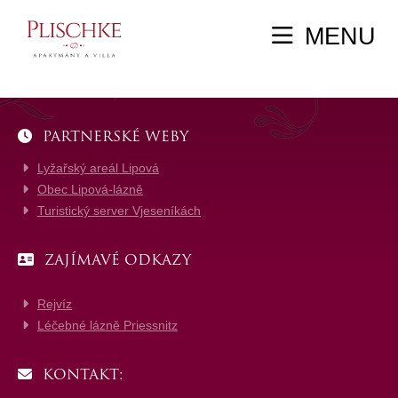
MENU
PARTNERSKÉ WEBY
Lyžařský areál Lipová
Obec Lipová-lázně
Turistický server Vjeseníkách
ZAJÍMAVÉ ODKAZY
Rejvíz
Léčebné lázně Priessnitz
KONTAKT: